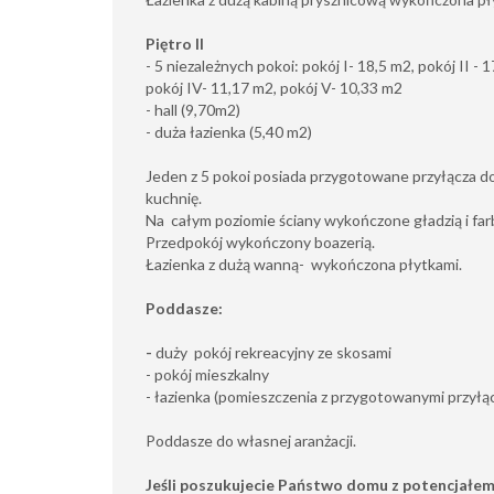
Piętro II
- 5 niezależnych pokoi: pokój I- 18,5 m2, pokój II - 
pokój IV- 11,17 m2, pokój V- 10,33 m2
- hall (9,70m2)
- duża łazienka (5,40 m2)
Jeden z 5 pokoi posiada przygotowane przyłącza 
kuchnię.
Na całym poziomie ściany wykończone gładzią i far
Przedpokój wykończony boazerią.
Łazienka z dużą wanną- wykończona płytkami.
Poddasze:
-
duży
pokój rekreacyjny ze skosami
- pokój mieszkalny
- łazienka (pomieszczenia z przygotowanymi przyłą
Poddasze do własnej aranżacji.
Jeśli poszukujecie Państwo domu z potencjałem 