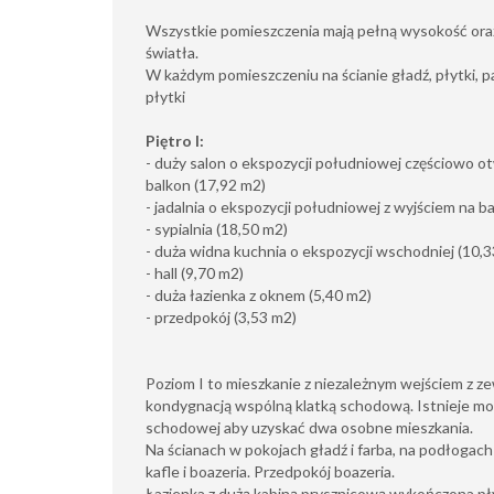
Wszystkie pomieszczenia mają pełną wysokość ora
światła.
W każdym pomieszczeniu na ścianie gładź, płytki, 
płytki
Piętro I:
- duży salon o ekspozycji południowej częściowo ot
balkon (17,92 m2)
- jadalnia o ekspozycji południowej z wyjściem na b
- sypialnia (18,50 m2)
- duża widna kuchnia o ekspozycji wschodniej (10,
- hall (9,70 m2)
- duża łazienka z oknem (5,40 m2)
- przedpokój (3,53 m2)
Poziom I to mieszkanie z niezależnym wejściem z ze
kondygnacją wspólną klatką schodową. Istnieje mo
schodowej aby uzyskać dwa osobne mieszkania.
Na ścianach w pokojach gładź i farba, na podłogach
kafle i boazeria. Przedpokój boazeria.
Łazienka z dużą kabiną prysznicową wykończona pł