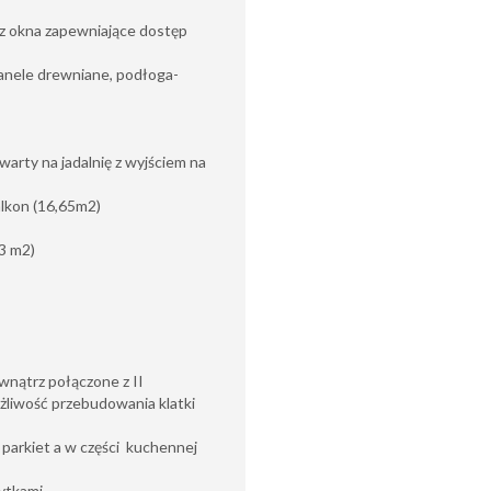
z okna zapewniające dostęp
panele drewniane, podłoga-
warty na jadalnię z wyjściem na
alkon (16,65m2)
33 m2)
wnątrz połączone z II
żliwość przebudowania klatki
 parkiet a w części kuchennej
ytkami.