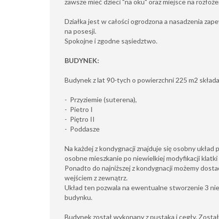
zawsze mieć dzieci "na oku" oraz miejsce na rozłoż
Działka jest w całości ogrodzona a nasadzenia zap
na posesji.
Spokojne i zgodne sąsiedztwo.
BUDYNEK:
Budynek z lat 90-tych o powierzchni 225 m2 składa 
- Przyziemie (suterena),
- Pietro I
- Piętro II
- Poddasze
Na każdej z kondygnacji znajduje się osobny układ
osobne mieszkanie po niewielkiej modyfikacji klatk
Ponadto do najniższej z kondygnacji możemy dosta
wejściem z zewnątrz.
Układ ten pozwala na ewentualne stworzenie 3 ni
budynku.
Budynek został wykonany z pustaka i cegły. Został