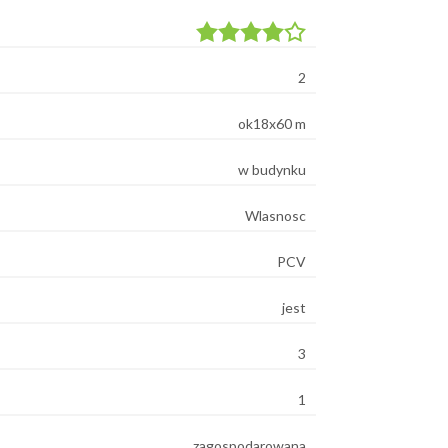
2
ok18x60 m
w budynku
Wlasnosc
PCV
jest
3
1
zagospodarowana