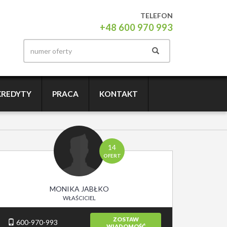
TELEFON
+48 600 970 993
KREDYTY
PRACA
KONTAKT
14
OFERT
MONIKA JABŁKO
WŁAŚCICIEL
ZOSTAW
600-970-993
WIADOMOŚĆ