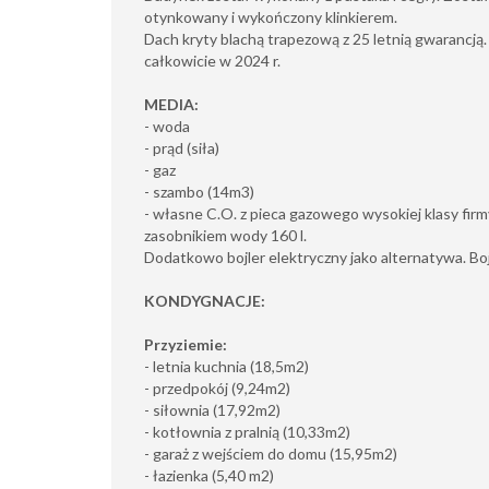
otynkowany i wykończony klinkierem.
Dach kryty blachą trapezową z 25 letnią gwarancją
całkowicie w 2024 r.
MEDIA:
- woda
- prąd (siła)
- gaz
- szambo (14m3)
- własne C.O. z pieca gazowego wysokiej klasy f
zasobnikiem wody 160 l.
Dodatkowo bojler elektryczny jako alternatywa. Boj
KONDYGNACJE:
Przyziemie:
- letnia kuchnia (18,5m2)
- przedpokój (9,24m2)
- siłownia (17,92m2)
- kotłownia z pralnią (10,33m2)
- garaż z wejściem do domu (15,95m2)
- łazienka (5,40 m2)