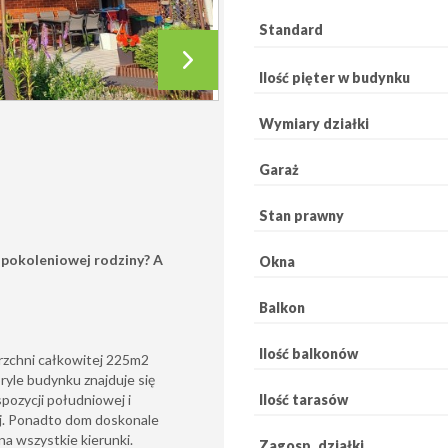
Standard
Ilość pięter w budynku
Wymiary działki
Garaż
Stan prawny
upokoleniowej rodziny? A
Okna
Balkon
Ilość balkonów
zchni całkowitej 225m2
ryle budynku znajduje się
Ilość tarasów
pozycji południowej i
ej. Ponadto dom doskonale
a wszystkie kierunki.
Zagosp. działki