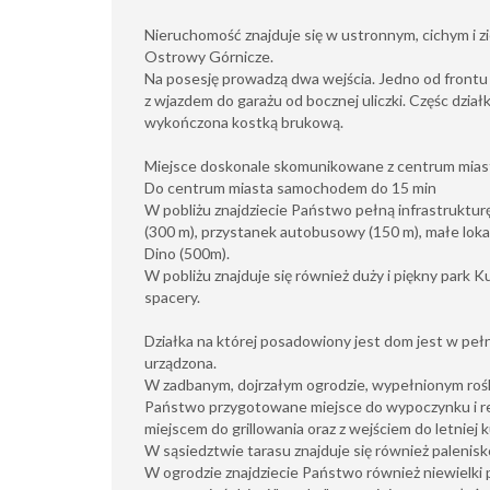
Nieruchomość znajduje się w ustronnym, cichym i 
Ostrowy Górnicze.
Na posesję prowadzą dwa wejścia. Jedno od frontu 
z wjazdem do garażu od bocznej uliczki. Częśc dział
wykończona kostką brukową.
Miejsce doskonale skomunikowane z centrum miast
Do centrum miasta samochodem do 15 min
W pobliżu znajdziecie Państwo pełną infrastrukturę 
(300 m), przystanek autobusowy (150 m), małe loka
Dino (500m).
W pobliżu znajduje się również duży i piękny park K
spacery.
Działka na której posadowiony jest dom jest w peł
urządzona.
W zadbanym, dojrzałym ogrodzie, wypełnionym rośli
Państwo przygotowane miejsce do wypoczynku i rel
miejscem do grillowania oraz z wejściem do letniej k
W sąsiedztwie tarasu znajduje się również paleni
W ogrodzie znajdziecie Państwo również niewielki