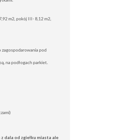
17,92 m2, pokój III- 8,12 m2,
do zagospodarowania pod
bą, na podłogach parkiet.
czami)
z dala od zgiełku miasta ale