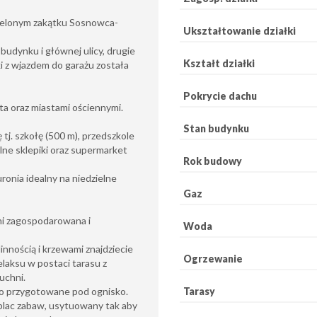
zielonym zakątku Sosnowca-
Ukształtowanie działki
budynku i głównej ulicy, drugie
Kształt działki
ki z wjazdem do garażu została
Pokrycie dachu
a oraz miastami ościennymi.
Stan budynku
tj. szkołę (500 m), przedszkole
lne sklepiki oraz supermarket
Rok budowy
uronia idealny na niedzielne
Gaz
ni zagospodarowana i
Woda
nnością i krzewami znajdziecie
Ogrzewanie
aksu w postaci tarasu z
uchni.
Tarasy
sko przygotowane pod ognisko.
 plac zabaw, usytuowany tak aby