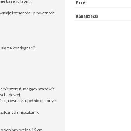
enie basenu latem.
Prąd
ewniają intymność i prywatność
Kanalizacja
się z 4 kondygnacji:
 pomieszczeń, mogący stanowić
i schodowej.
ć się również zupełnie osobnym
ezależnych mieszkań w
 ocieplony wełną 15 cm,