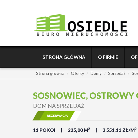
STRONA GŁÓWNA
O FIRMIE
OF
Strona główna
Oferty
Domy
Sprzedaż
So
SOSNOWIEC, OSTROWY 
DOM NA SPRZEDAŻ
REZERWACJA
2
2
11 POKOI
225,00 M
3 551,11 ZŁ/M