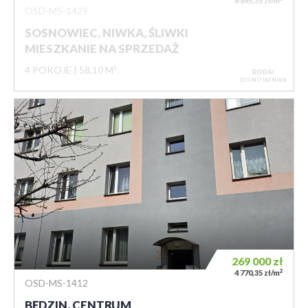
6 695,35 zł/m
OSD-MS-1429
SOSNOWIEC, NIWKA, ŚLIWKI
MIESZKANIE NA SPRZEDAŻ
4 POKOJE
58,10 M²
DODAJ
DO NOTATNIKA
269 000
zł
2
4 770,35 zł/m
OSD-MS-1412
BĘDZIN, CENTRUM