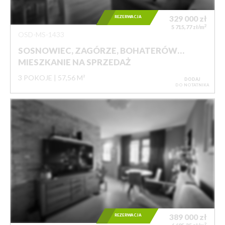
REZERWACJA
329 000
zł
2
5 715,77 zł/m
OSD-MS-1433
SOSNOWIEC, ZAGÓRZE, BOHATERÓW…
MIESZKANIE NA SPRZEDAŻ
3 POKOJE
57,56 M²
DODAJ
DO NOTATNIKA
REZERWACJA
389 000
zł
2