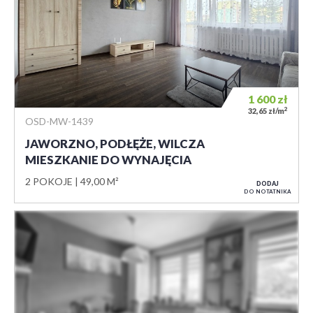
1 600
zł
2
32,65 zł/m
OSD-MW-1439
JAWORZNO, PODŁĘŻE, WILCZA
MIESZKANIE DO WYNAJĘCIA
2 POKOJE
49,00 M²
DODAJ
DO NOTATNIKA