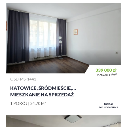
339 000
zł
2
9 769,45 zł/m
OSD-MS-1441
KATOWICE, ŚRÓDMIEŚCIE,…
MIESZKANIE NA SPRZEDAŻ
1 POKÓJ
34,70 M²
DODAJ
DO NOTATNIKA