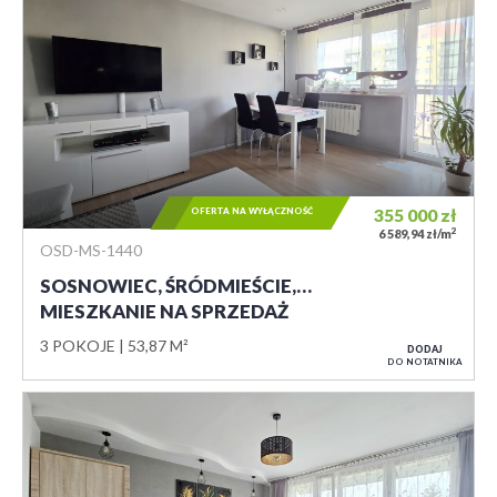
OFERTA NA WYŁĄCZNOŚĆ
355 000
zł
2
6 589,94 zł/m
OSD-MS-1440
SOSNOWIEC, ŚRÓDMIEŚCIE,…
MIESZKANIE NA SPRZEDAŻ
3 POKOJE
53,87 M²
DODAJ
DO NOTATNIKA