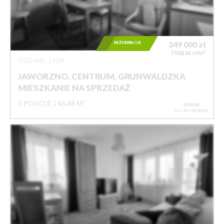
REZERWACJA
349 000
zł
2
7 508,61 zł/m
OSD-MS-1438
JAWORZNO, CENTRUM, GRUNWALDZKA
MIESZKANIE NA SPRZEDAŻ
3 POKOJE
46,48 M²
DODAJ
DO NOTATNIKA