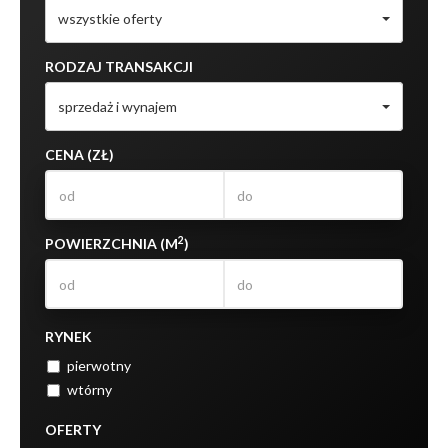
wszystkie oferty
RODZAJ TRANSAKCJI
sprzedaż i wynajem
CENA (ZŁ)
2
POWIERZCHNIA (M
)
RYNEK
pierwotny
wtórny
OFERTY