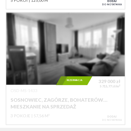
5 POKOI
125,00 M²
DODAJ
DO NOTATNIKA
REZERWACJA
329 000
zł
2
5 715,77 zł/m
OSD-MS-1433
SOSNOWIEC, ZAGÓRZE, BOHATERÓW…
MIESZKANIE NA SPRZEDAŻ
3 POKOJE
57,56 M²
DODAJ
DO NOTATNIKA