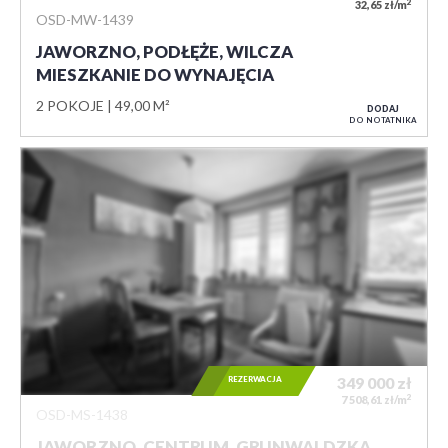
2
32,65 zł/m
OSD-MW-1439
JAWORZNO, PODŁĘŻE, WILCZA
MIESZKANIE DO WYNAJĘCIA
2 POKOJE
49,00 M²
DODAJ
DO NOTATNIKA
REZERWACJA
349 000
zł
2
7 508,61 zł/m
OSD-MS-1438
JAWORZNO, CENTRUM, GRUNWALDZKA