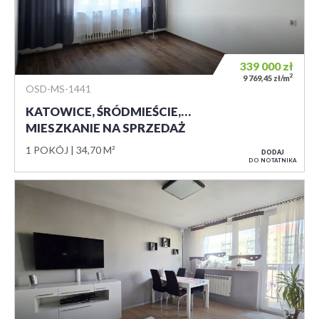
339 000
zł
2
9 769,45 zł/m
OSD-MS-1441
KATOWICE, ŚRÓDMIEŚCIE,…
MIESZKANIE NA SPRZEDAŻ
1 POKÓJ
34,70 M²
DODAJ
DO NOTATNIKA