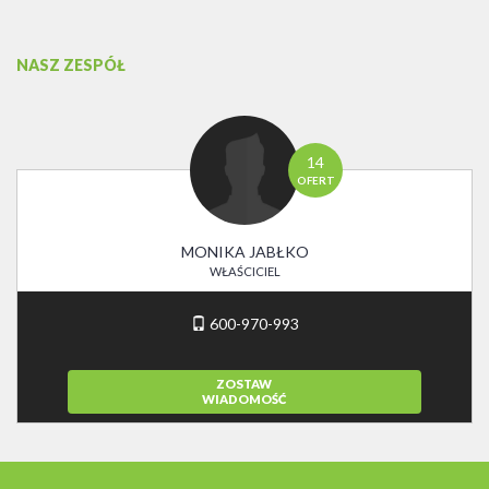
NASZ ZESPÓŁ
14
OFERT
MONIKA JABŁKO
WŁAŚCICIEL
600-970-993
ZOSTAW
WIADOMOŚĆ