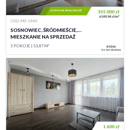
OFERTA NA WYŁĄCZNOŚĆ
355 000
zł
2
6 589,94 zł/m
OSD-MS-1440
SOSNOWIEC, ŚRÓDMIEŚCIE,…
MIESZKANIE NA SPRZEDAŻ
3 POKOJE
53,87 M²
DODAJ
DO NOTATNIKA
1 600
zł