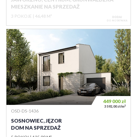
MIESZKANIE NA SPRZEDAŻ
3 POKOJE
46,48 M²
DODAJ
DO NOTATNIKA
449 000
zł
2
3 592,00 zł/m
OSD-DS-1436
SOSNOWIEC, JĘZOR
DOM NA SPRZEDAŻ