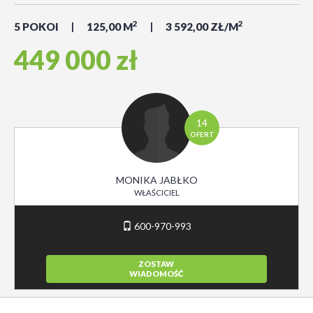
2
2
5 POKOI
125,00 M
3 592,00 ZŁ/M
449 000 zł
14
OFERT
MONIKA JABŁKO
WŁAŚCICIEL
600-970-993
ZOSTAW
WIADOMOŚĆ