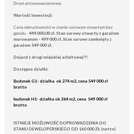
Drzwi antywywarzeniowe.
Wartość inwestycji:
Cena nieruchomości w stanie surowym otwartym bez
garażu -
44
9
.000,00 zł. Stan surowy otwarty z garażem
murowanym - 499 000 zł, Stan surowy zamknięty z
garażem 549 000 zł.
Dojazd z drogi miejskiej asfaltowej!!!
Dostępne działki:
Budynek G1- działka ok 274 m2, cena 549 000 zł
brutto
budynek H1- działka ok 264 m2, cena 549 000 zł
brutto
ISTNIEJE MOŻLIWOŚĆ DOPROWADZENIA DO
STANU DEWELOPERSKIEGO OD 160 000 ZŁ (netto)