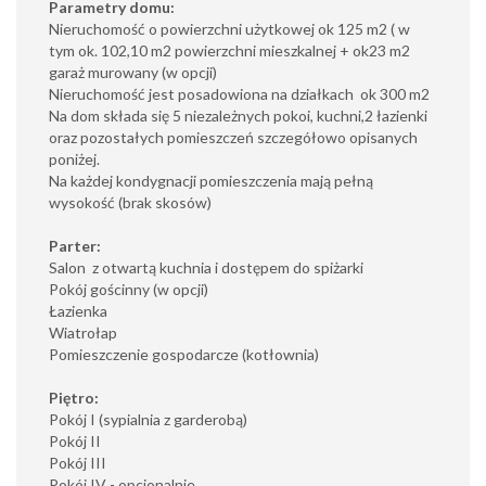
Parametry domu:
Nieruchomość o powierzchni użytkowej ok 125 m2 ( w
tym ok. 102,10 m2 powierzchni mieszkalnej + ok23 m2
garaż murowany (w opcji)
Nieruchomość jest posadowiona na działkach ok 300 m2
Na dom składa się 5 niezależnych pokoi, kuchni,2 łazienki
oraz pozostałych pomieszczeń szczegółowo opisanych
poniżej.
Na każdej kondygnacji pomieszczenia mają pełną
wysokość (brak skosów)
Parter:
Salon z otwartą kuchnia i dostępem do spiżarki
Pokój gościnny (w opcji)
Łazienka
Wiatrołap
Pomieszczenie gospodarcze (kotłownia)
Piętro:
Pokój I (sypialnia z garderobą)
Pokój II
Pokój III
Pokój IV - opcjonalnie