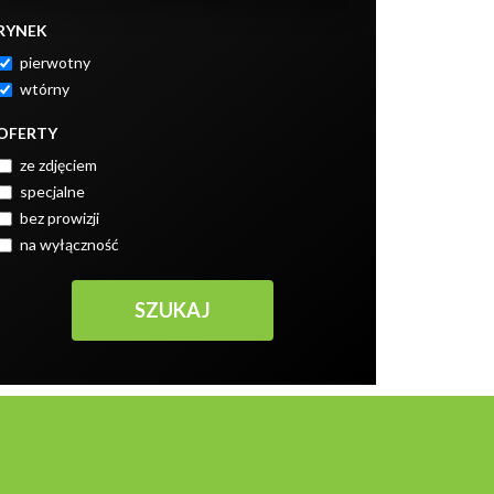
RYNEK
pierwotny
wtórny
OFERTY
ze zdjęciem
specjalne
bez prowizji
na wyłączność