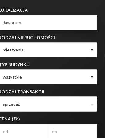
LOKALIZACJA
RODZAJ NIERUCHOMOŚCI
mieszkania
TYP BUDYNKU
wszystkie
RODZAJ TRANSAKCJI
sprzedaż
CENA (ZŁ)