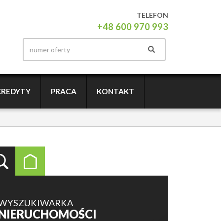
TELEFON
+48 600 970 993
KREDYTY
PRACA
KONTAKT
WYSZUKIWARKA
NIERUCHOMOŚCI