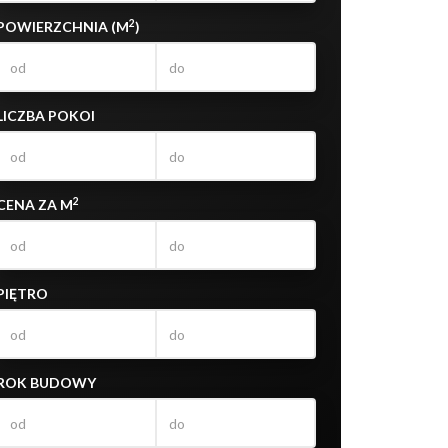
2
POWIERZCHNIA (M
)
LICZBA POKOI
2
CENA ZA M
PIĘTRO
ROK BUDOWY