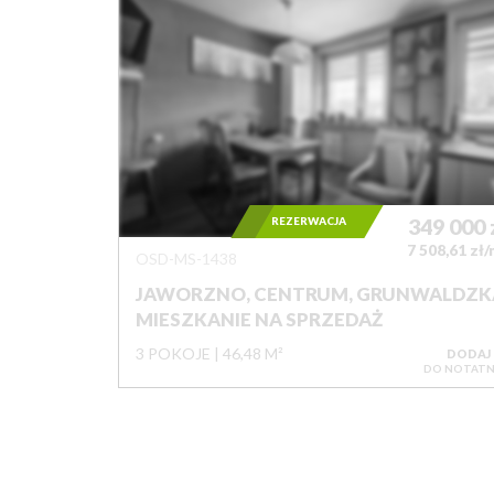
REZERWACJA
349 000
7 508,61 zł
OSD-MS-1438
JAWORZNO, CENTRUM, GRUNWALDZK
MIESZKANIE NA SPRZEDAŻ
3 POKOJE
46,48 M²
DODAJ
DO NOTATN