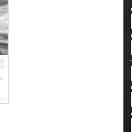
zł
2
/m
A
IKA